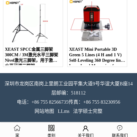
XEAST SPCC金属三脚架
XEAST Mini Portable 3D
300CM / 3M激光水平三脚架
Green 5 Lines (4 H and 1 V)
Nivel激光三脚架，用于激光
Self-Leveling 360 Degree line
水平可调三脚架
Laser Level Measuring for
floor leveling
深圳市龙岗区南岗上里朗工业园平集大道9号华谊大厦B座14
层邮编：518112
电话：+86 755 82566735传真：+86 755 83230956
网站地图
LLms
法学硕士完整
家
类别
关于我们
联系我们