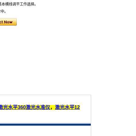
基本横线调平工作选择。
掌中。
激光水平360激光水准仪
，
激光水平12