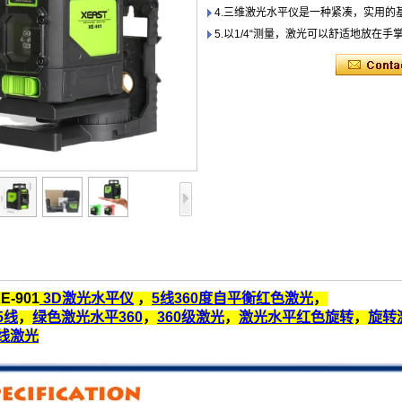
4.三维激光水平仪是一种紧凑，实用的
5.以1/4“测量，激光可以舒适地放在手
E-901
3D激光水平仪
，
5线360度自平衡红色激光
，
5线
，
绿色激光水平360
，
360级激光
，
激光水平红色旋转
，
旋转
线激光