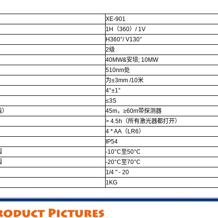
XE-901
1H（360）/ 1V
H360°/ V130°
2级
40MW&安培; 10MW
510nm处
为±3mm /10米
4°±1°
≤3S
线）
45m，≥60m带探测器
> 4.5h（所有激光器都打开）
4 * AA（LR6）
IP54
围
-10°C至50°C
围
-20°C至70°C
1/4 '' - 20
1KG