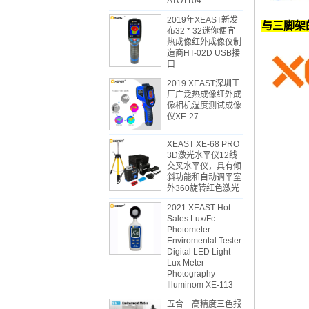
ATO1104
2019年XEAST新发
与三脚架
布32 * 32迷你便宜
热成像红外成像仪制
造商HT-02D USB接
口
2019 XEAST深圳工
厂广泛热成像红外成
像相机湿度测试成像
仪XE-27
XEAST XE-68 PRO
3D激光水平仪12线
交叉水平仪，具有倾
斜功能和自动调平室
外360旋转红色激光
2021 XEAST Hot
Sales Lux/Fc
Photometer
Enviromental Tester
Digital LED Light
Lux Meter
Photography
Illuminom XE-113
五合一高精度三色报