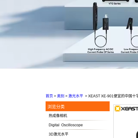
首页
>
类别
>
激光水平
>
XEAST XE-901便宜的中国
浏览分类
热成像相机
Digital Oscilloscope
3D激光水平