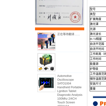
型号
类型
扩展角度
激光课
光源
激光波长
正在等待翻译……
H / V精度
自流平范围
自流平时间
工作距离（
工作时间
能量源
IP等级
工作温度范
Automotive
储存温度范
Oscilloscope
SATO1004
安装尺寸
Handheld Portable
重量
Lgnition Tablet
Diagnostic Analysis
100Mhz 2/4CH
Touch Screen