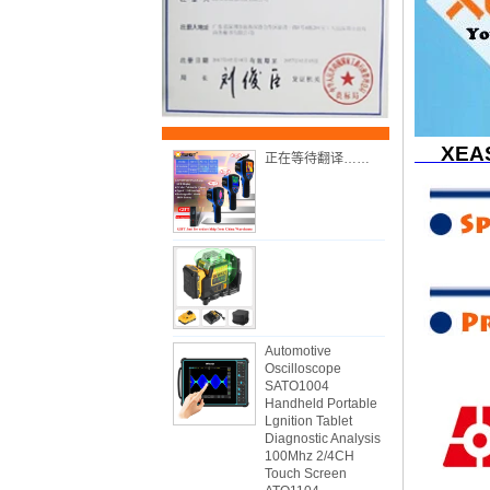
XEAS
正在等待翻译……
Automotive
Oscilloscope
SATO1004
Handheld Portable
Lgnition Tablet
Diagnostic Analysis
100Mhz 2/4CH
Touch Screen