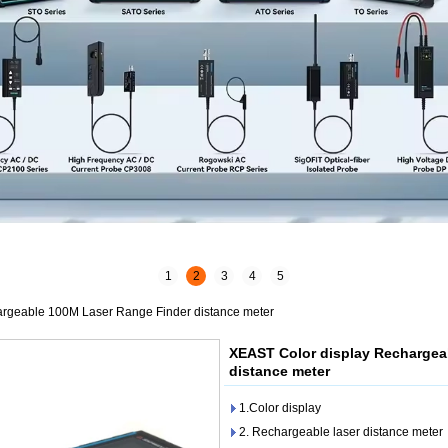
1
2
3
4
5
rgeable 100M Laser Range Finder distance meter
XEAST Color display Rechargea
distance meter
1.Color display
2. Rechargeable laser distance meter