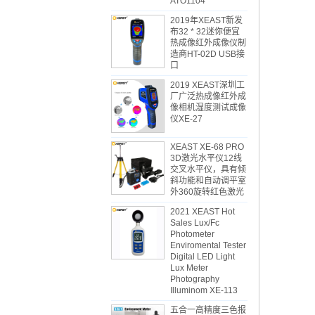
ATO1104
2019年XEAST新发
布32 * 32迷你便宜
热成像红外成像仪制
造商HT-02D USB接
口
2019 XEAST深圳工
厂广泛热成像红外成
像相机湿度测试成像
仪XE-27
XEAST XE-68 PRO
3D激光水平仪12线
交叉水平仪，具有倾
斜功能和自动调平室
外360旋转红色激光
2021 XEAST Hot
Sales Lux/Fc
Photometer
Enviromental Tester
Digital LED Light
Lux Meter
Photography
Illuminom XE-113
五合一高精度三色报