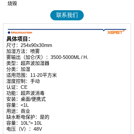
烧毁
联系我们
具体项目：
尺寸：254x90x30mm
加湿方法：喷雾
雾输出（加仑/天）：3500-5000ML / H.
类型：超声波加湿器
分类：加湿
适用范围：11-20平方米
湿度控制：手动
认证：CE
功能：超声波消毒
安装：桌面/便携式
容量：<1L
用途：商业
缺水断电保护：是的
容量：10L“> 10L
电压（V）：48V