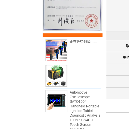
正在等待翻译……
电
Automotive
Oscilloscope
SATO1004
Handheld Portable
Lgnition Tablet
Diagnostic Analysis
100Mhz 2/4CH
Touch Screen