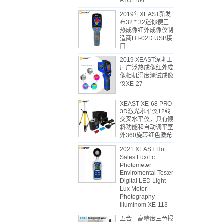
ATO1104
2019年XEAST新发
布32 * 32迷你便宜
热成像红外成像仪制
造商HT-02D USB接
口
2019 XEAST深圳工
厂广泛热成像红外成
像相机湿度测试成像
仪XE-27
XEAST XE-68 PRO
3D激光水平仪12线
交叉水平仪，具有倾
斜功能和自动调平室
外360旋转红色激光
2021 XEAST Hot
Sales Lux/Fc
Photometer
Enviromental Tester
Digital LED Light
Lux Meter
Photography
Illuminom XE-113
五合一高精度三色报