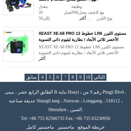
وظيفة: معدل
العمل 20M(مع كاشف يصل
إلى50) نوع الليزر ...
أكثر
XEAST XE-68 PRO 12 خطوط LR6 مستوى الليزر
الأخضر ثلاثي الأبعاد / بطارية ليثيوم ذاتي التسوية
XEAST XE-68 PRO 12 خطوط LR6 مستوى الليزر
الأخضر ثلاثي الأبعاد / بطارية ليثيوم ذاتي التسوية
أكثر
التالي
10
9
8
7
6
5
4
سابق
الطابق الرابع عشر ، مبنى B بناية Huayi ، رقم 9 من Pingji Blvd ،
حديقة صناعية Shangli lang ، Nanwan ، Longgang ، 518112 ،
Shenzhen ، الصين.
Tel: +86 755 82566735 Fax: +86 755 83230956
خريطة الموقع
ماجستير
ماجستير كامل