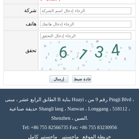
شركة
هاتف
تحقق
الطابق الرابع عشر ، مبنى B بناية Huayi ، رقم 9 من Pingji Blvd ،
حديقة صناعية Shangli lang ، Nanwan ، Longgang ، 518112 ،
Shenzhen ، الصين.
Tel: +86 755 82566735 Fax: +86 755 83230956
خريطة الموقع
ماجستير
ماجستير كامل