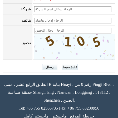
شركة
هاتف
تحقق
الطابق الرابع عشر ، مبنى B بناية Huayi ، رقم 9 من Pingji Blvd ،
حديقة صناعية Shangli lang ، Nanwan ، Longgang ، 518112 ،
Shenzhen ، الصين.
Tel: +86 755 82566735 Fax: +86 755 83230956
خريطة الموقع
ماجستير
ماجستير كامل