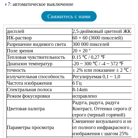
7: автоматическое выключение
Свяжитесь с нами
дисплей
2,5-дюймовый цветной ЖК-ди
ИК-раствор
60 × 60 (3600 пикселей)
Разрешение видимого света
300 000 пикселей
Поле зрения
20 × 20 °
Тепловая чувствительность
0.15 ℃ / 0,27 ℉
Диапазон температур
-20 ~ 300 ℃ / -4 ~ 572 ℉
точность
± 2% или показание ± 2 ℃ / 3,
излучательная способность
Регулируемая 0,1 ~ 1,0
Частота изображения
6 Гц
Спектральная полоса
8-14um
Режим фокусировки
исправлено
Радуга, радуга, радуга
Цветовая палитра
Контраст, Оттенки серого (бе
серого (черный горячий)
Смешение визуального и инфр
Параметры просмотра
от полного инфракрасного до 
изображения с шагом 25%