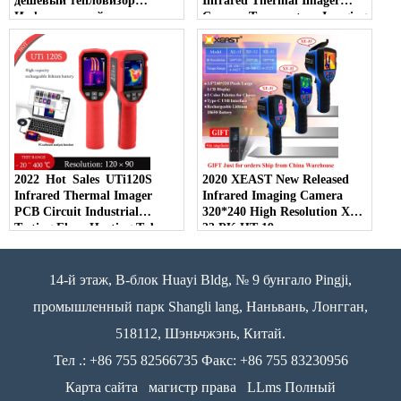
дешевый тепловизор
Infrared Thermal Imager
Инфракрасный тепловизор
Camera Temperature Imaging
от производителя HT-02D
Circuit Electrical
USB Interface
Maintenance
2022 Hot Sales UTi120S
2020 XEAST New Released
Infrared Thermal Imager
Infrared Imaging Camera
PCB Circuit Industrial
320*240 High Resolution XE-
Testing Floor Heating Tube
33 PK HT-19
Testing Temperature Thermal
Camera
14-й этаж, B-блок Huayi Bldg, № 9 бунгало Pingji,
промышленный парк Shangli lang, Наньвань, Лонгган,
518112, Шэньчжэнь, Китай.
Тел .: +86 755 82566735 Факс: +86 755 83230956
Карта сайта
магистр права
LLms Полный