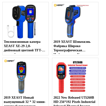
ПК, диапазон температур
датчика подогрева пола
-20 ~ 550C, новинка
Температура пластика
Тепловизионная камера
2019 XEAST Шэньчжэнь
XEAST XE-29 2,8-
Фабрика Широко
дюймовый цветной TFT-
Термографическая
дисплей с разрешением
Инфракрасная Камера
120*90 Тепловизор для
Влажности Испытания
обнаружения утечек в
Imager XE-27
трубах и стенах
2019 XEAST Новый
2022 New Released UTi260B
выпущенный 32 * 32 мини-
HD 256*192 Pixels Industrial