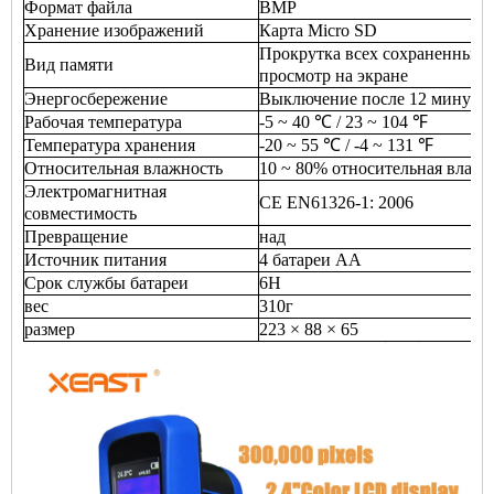
Формат файла
ВМР
Хранение изображений
Карта Micro SD
Прокрутка всех сохраненных 
Вид памяти
просмотр на экране
Энергосбережение
Выключение после 12 минут б
Рабочая температура
-5 ~ 40 ℃ / 23 ~ 104 ℉
Температура хранения
-20 ~ 55 ℃ / -4 ~ 131 ℉
Относительная влажность
10 ~ 80% относительная влажн
Электромагнитная
CE EN61326-1: 2006
совместимость
Превращение
над
Источник питания
4 батареи AA
Срок службы батареи
6H
вес
310г
размер
223 × 88 × 65