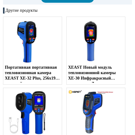
Другие продукты
Портативная портативная
XEAST Новый модуль
тепловизионная камера
тепловизионной камеры
XEAST XE-32 Plus, 256x192
XE-30 Инфракрасный
пикселей, видеоанализ с
тепловизор Датчик для
ПК, диапазон температур
датчика подогрева пола
-20 ~ 550C, новинка
Температура пластика