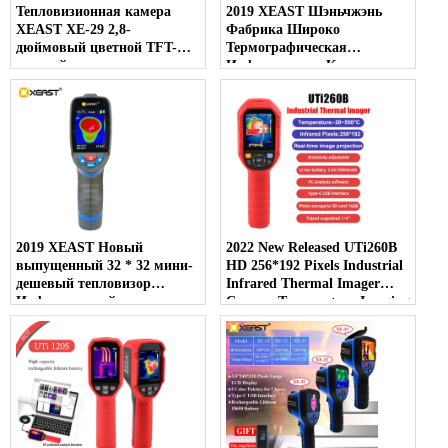
Тепловизионная камера
2019 XEAST Шэньчжэнь
XEAST XE-29 2,8-
Фабрика Широко
дюймовый цветной TFT-
Термографическая
дисплей с разрешением
Инфракрасная Камера
120*90 Тепловизор для
Влажности Испытания
обнаружения утечек в
Imager XE-27
трубах и стенах
2019 XEAST Новый
2022 New Released UTi260B
выпущенный 32 * 32 мини-
HD 256*192 Pixels Industrial
дешевый тепловизор
Infrared Thermal Imager
Инфракрасный тепловизор
Camera Temperature Imaging
от производителя HT-02D
Circuit Electrical
USB Interface
Maintenance