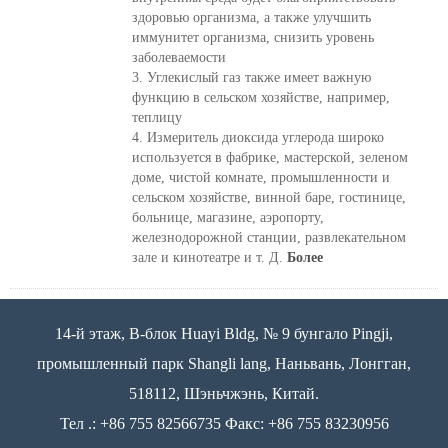
здоровью организма, а также улучшить
иммунитет организма, снизить уровень
заболеваемости
3. Углекислый газ также имеет важную
функцию в сельском хозяйстве, например,
теплицу
4. Измеритель диоксида углерода широко
используется в фабрике, мастерской, зеленом
доме, чистой комнате, промышленности и
сельском хозяйстве, винной баре, гостинице,
больнице, магазине, аэропорту,
железнодорожной станции, развлекательном
зале и кинотеатре и т. Д.
Более
14-й этаж, B-блок Huayi Bldg, № 9 бунгало Pingji,
промышленный парк Shangli lang, Наньвань, Лонгган,
518112, Шэньчжэнь, Китай.
Тел .: +86 755 82566735 Факс: +86 755 83230956