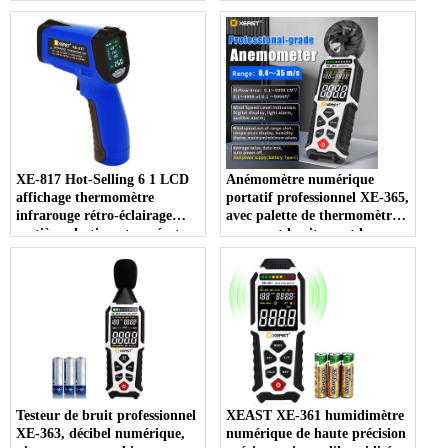
numérique OEM/ODM
cuisson four à pizza gril test
personnalisable
laser plastique
XE-817 Hot-Selling 6 1 LCD
Anémomètre numérique
affichage thermomètre
portatif professionnel XE-365,
infrarouge rétro-éclairage
avec palette de thermomètre
matière plastique température
mesurant la vitesse et la
humidité mètre OEM
température du vent dans le
personnalisable
monde entier
Testeur de bruit professionnel
XEAST XE-361 humidimètre
XE-363, décibel numérique,
numérique de haute précision