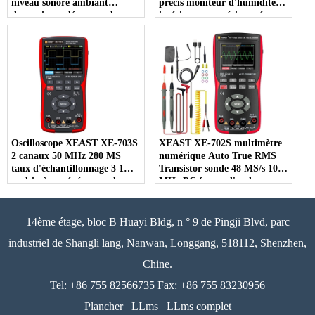
niveau sonore ambiant
précis moniteur d'humidité
domestique, détecteur de
intérieure et extérieure écran
bruit 30-130dB, précision
LCD OEM pour Instruments
DBA/dBC
Oscilloscope XEAST XE-703S
XEAST XE-702S multimètre
2 canaux 50 MHz 280 MS
numérique Auto True RMS
taux d'échantillonnage 3 1
Transistor sonde 48 MS/s 10
multimètre générateur de
MHz PC forme d'onde
Signal
stockage de données
Oscilloscope
14ème étage, bloc B Huayi Bldg, n ° 9 de Pingji Blvd, parc
industriel de Shangli lang, Nanwan, Longgang, 518112, Shenzhen,
Chine.
Tel: +86 755 82566735 Fax: +86 755 83230956
Plancher
LLms
LLms complet