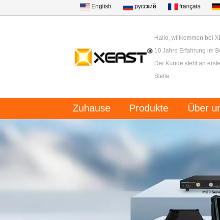
English
русский
français
Hallo, willkommen bei 
10 Jahre Erfahrung im B
Der Kunde steht an erster
Stelle
Zuhause
Produkte
Über u