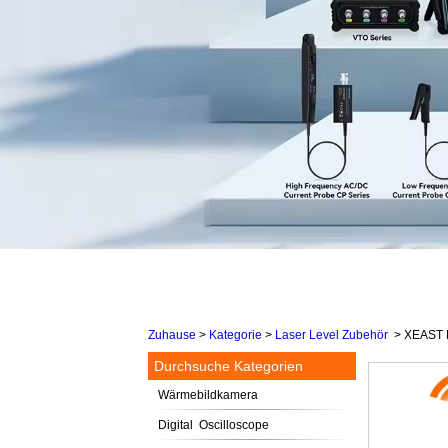
Zuhause
>
Kategorie
>
Laser Level Zubehör
>
XEAST R
Durchsuche Kategorien
Wärmebildkamera
Digital Oscilloscope