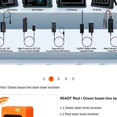
1
2
3
4
5
ed / Green beam line laser lever receiver
XEAST Red / Green beam line las
1.Green laser level receiver
2.Red laser level receiver