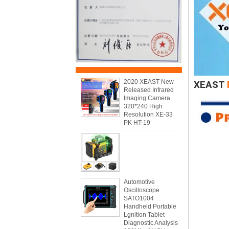
2020 XEAST New
XEAST
Released Infrared
Imaging Camera
320*240 High
Resolution XE-33
PK HT-19
Automotive
Oscilloscope
SATO1004
Handheld Portable
Lgnition Tablet
Diagnostic Analysis