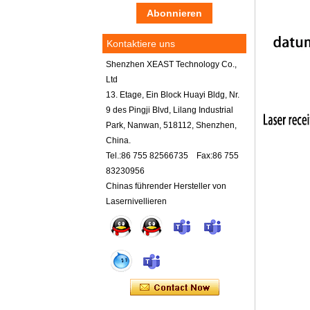
Kontaktiere uns
Shenzhen XEAST Technology Co.,
Ltd
13. Etage, Ein Block Huayi Bldg, Nr.
9 des Pingji Blvd, Lilang Industrial
Park, Nanwan, 518112, Shenzhen,
China.
Tel.:86 755 82566735 Fax:86 755
83230956
Chinas führender Hersteller von
Lasernivellieren