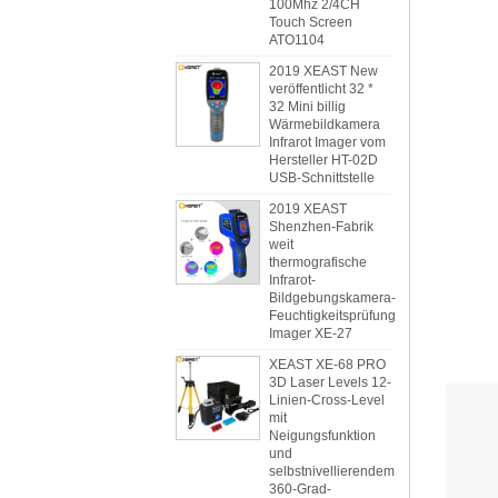
100Mhz 2/4CH
Touch Screen
ATO1104
2019 XEAST New
veröffentlicht 32 *
32 Mini billig
Wärmebildkamera
Infrarot Imager vom
Hersteller HT-02D
USB-Schnittstelle
2019 XEAST
Shenzhen-Fabrik
weit
thermografische
Infrarot-
Bildgebungskamera-
Feuchtigkeitsprüfung
Imager XE-27
XEAST XE-68 PRO
3D Laser Levels 12-
Linien-Cross-Level
mit
Neigungsfunktion
und
selbstnivellierendem
360-Grad-