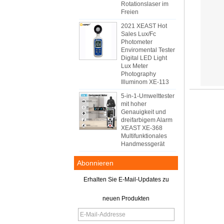
Rotationslaser im
Freien
2021 XEAST Hot
Sales Lux/Fc
Photometer
Enviromental Tester
Digital LED Light
Lux Meter
Photography
Illuminom XE-113
5-in-1-Umwelttester
mit hoher
Genauigkeit und
dreifarbigem Alarm
XEAST XE-368
Multifunktionales
Handmessgerät
Abonnieren
Erhalten Sie E-Mail-Updates zu
neuen Produkten