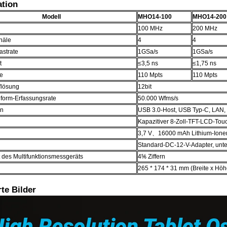
ation
Modell
MHO14-100
MHO14-200
100 MHz
200 MHz
näle
4
4
astrate
1GSa/s
1GSa/s
t
≤3,5 ns
≤1,75 ns
fe
110 Mpts
110 Mpts
flösung
12bit
form-Erfassungsrate
50.000 Wfms/s
en
USB 3.0-Host, USB Typ-C, LAN
Kapazitiver 8-Zoll-TFT-LCD-Tou
3,7 V、16000 mAh Lithium-Ione
Standard-DC-12-V-Adapter, unte
 des Multifunktionsmessgeräts
4⅚ Ziffern
265 * 174 * 31 mm (Breite x Höh
rte Bilder