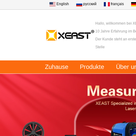
English
русский
français
Hallo, willkommen bei 
10 Jahre Erfahrung im B
Der Kunde steht an erster
Stelle
Zuhause
Produkte
Über u