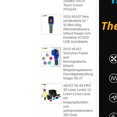
100Mhz 2/4CH
Touch Screen
ATO1104
2019 XEAST New
veröffentlicht 32 *
32 Mini billig
Wärmebildkamera
Infrarot Imager vom
Hersteller HT-02D
USB-Schnittstelle
2019 XEAST
Shenzhen-Fabrik
weit
thermografische
Infrarot-
Bildgebungskamera-
Feuchtigkeitsprüfung
Imager XE-27
XEAST XE-68 PRO
3D Laser Levels 12-
Linien-Cross-Level
mit
Neigungsfunktion
und
selbstnivellierendem
360-Grad-