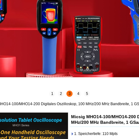
1
2
3
4
5
MHO14-100/MHO14-200 Digitales Oszilloskop, 100 MHz/200 MHz Bandbreite, 1 GSa/
Micsig MHO14-100/MHO14-200 Di
MHz/200 MHz Bandbreite, 1 GSa/s
1. Speichertiefe: 110 Mpts