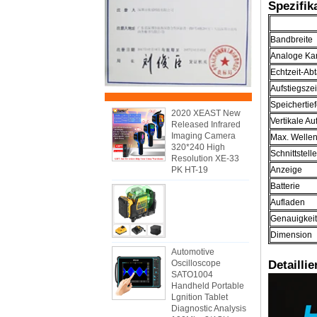
Spezifik
Bandbreite
Analoge Ka
Echtzeit-Abt
Aufstiegszei
Speichertie
2020 XEAST New
Vertikale Au
Released Infrared
Imaging Camera
Max. Wellen
320*240 High
Schnittstell
Resolution XE-33
PK HT-19
Anzeige
Batterie
Aufladen
Genauigkeit
Dimension
Automotive
Oscilloscope
Detaillie
SATO1004
Handheld Portable
Lgnition Tablet
Diagnostic Analysis