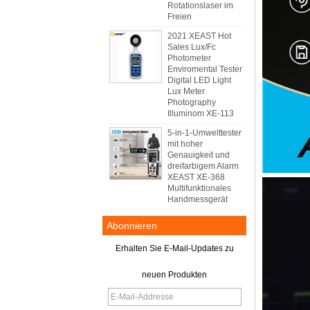
Rotationslaser im
Freien
2021 XEAST Hot
Sales Lux/Fc
Photometer
Enviromental Tester
Digital LED Light
Lux Meter
Photography
Illuminom XE-113
5-in-1-Umwelttester
mit hoher
Genauigkeit und
dreifarbigem Alarm
XEAST XE-368
Multifunktionales
Handmessgerät
Abonnieren
Erhalten Sie E-Mail-Updates zu
neuen Produkten