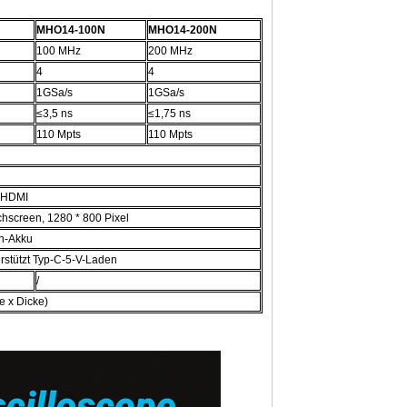
MHO14-100N
MHO14-200N
100 MHz
200 MHz
4
4
1GSa/s
1GSa/s
≤3,5 ns
≤1,75 ns
110 Mpts
110 Mpts
, HDMI
chscreen, 1280 * 800 Pixel
n-Akku
rstützt Typ-C-5-V-Laden
/
e x Dicke)