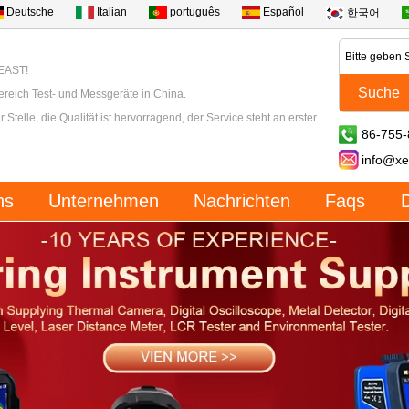
Deutsche
Italian
português
Español
한국어
XEAST!
ereich Test- und Messgeräte in China.
 Stelle, die Qualität ist hervorragend, der Service steht an erster
86-755
info@xe
ns
Unternehmen
Nachrichten
Faqs