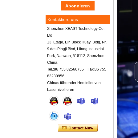
Kontaktiere uns
Shenzhen XEAST Technology Co.,
Ltd
13. Etage, Ein Block Huayi Bldg, Nr.
9 des Pingji Blvd, Lilang Industrial
Park, Nanwan, 518112, Shenzhen,
China.
Tel.:86 755 82566735 Fax:86 755
83230956
Chinas führender Hersteller von
Lasernivellieren