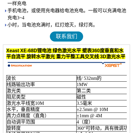
一样充电
手机电池，或使用充电器给电池充电。一般可以充满电池
充电3~4
小时，当电池充满时，红灯熄灭，绿灯亮。
联系我们
Xeast XE-68D锂电池
绿色激光水平
壁表360度垂直和水
平自流平
旋转水平激光
重力平整工具交叉线
3D激光水平
波长
线/ 532nm的
线路输出功率
1MW
激光类
第二类
阻尼类型
磁性
激光水平线宽10M
3.5毫米
水平，垂直精度
±2.5mm @ 10M
真力点精度（直角）
±1mm @ 4M
自动调平范围
4（度）
旋转度
360°可转动，具有微调功能