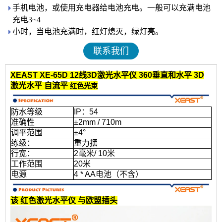
手机电池，或使用充电器给电池充电。一般可以充满电池
充电3~4
小时，当电池充满时，红灯熄灭，绿灯亮。
联系我们
XEAST XE-65D
12线3D激光水平仪
360垂直和水平
3D
激光水平
自流平
红色光束
防水等级
IP：54
准确性
±2mm / 710m
调平范围
±4°
练级：
重力摆
行宽：
2毫米/ 10米
工作范围
20米
电源
4 * AA电池（不含）
该
红色激光水平仪
与欧盟插头