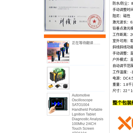
防水/防尘：I
手动调整时间<
阻尼：磁性
激光波长：63
铅垂点激光模
工作距离：2
室外可用：
正在等待翻译……
斜线斜线功
手动调整：
户外模式：
自动调节范围
工作温度：-1
电源：DC4.
重量：1.8千
尺寸：22 * 16
Automotive
Oscilloscope
整个包装
SATO1004
Handheld Portable
Lgnition Tablet
Diagnostic Analysis
100Mhz 2/4CH
Touch Screen