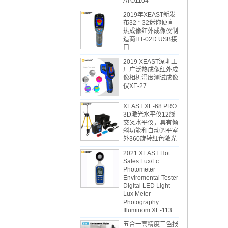
ATO1104
2019年XEAST新发
布32 * 32迷你便宜
热成像红外成像仪制
造商HT-02D USB接
口
2019 XEAST深圳工
厂广泛热成像红外成
像相机湿度测试成像
仪XE-27
XEAST XE-68 PRO
3D激光水平仪12线
交叉水平仪，具有倾
斜功能和自动调平室
外360旋转红色激光
2021 XEAST Hot
Sales Lux/Fc
Photometer
Enviromental Tester
Digital LED Light
Lux Meter
Photography
Illuminom XE-113
五合一高精度三色报