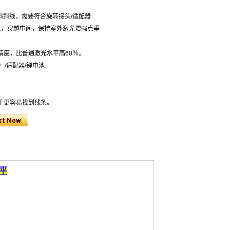
倾斜斜线，需要符合旋转接头/适配器
点，穿越中间，保持室外激光增强点垂
精度，比普通激光水平高60％。
中）/适配器/锂电池
更​​容易找到线条。
平