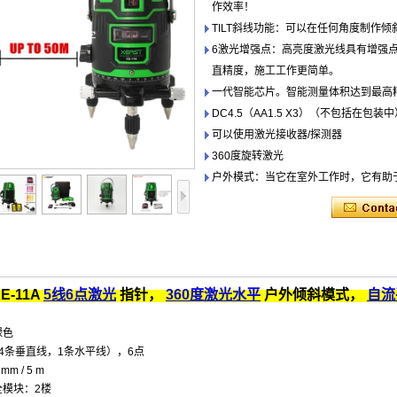
作效率！
TILT斜线功能：可以在任何角度制作
6激光增强点：高亮度激光线具有增强
直精度，施工工作更简单。
一代智能芯片。智能测量体积达到最高
DC4.5（AA1.5 X3）（不包括在包装
可以使用激光接收器/探测器
360度旋转激光
户外模式：当它在室外工作时，它有助于
E-11A
5线6点激光
指针，
360度激光水平
户外倾斜模式，
自流
绿色
4条垂直线，1条水平线），6点
mm / 5 m
全模块：2楼