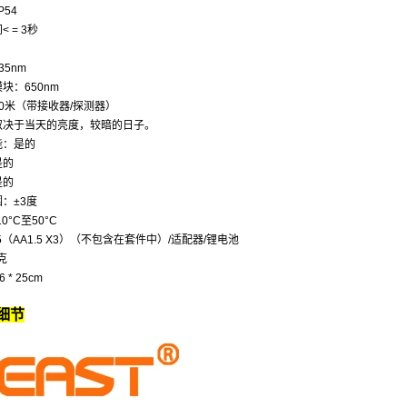
P54
 = 3秒
5nm
块：650nm
0米（带接收器/探测器）
取决于当天的亮度，较暗的日子。
能：是的
是的
是的
：±3度
0°C至50°C
5（AA1.5 X3）（不包含在套件中）/适配器/锂电池
克
 * 25cm
细节