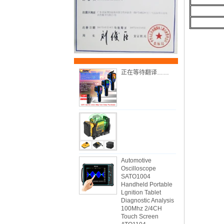
正在等待翻译……
Automotive
Oscilloscope
SATO1004
Handheld Portable
Lgnition Tablet
Diagnostic Analysis
100Mhz 2/4CH
Touch Screen