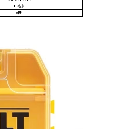
10毫米
圆形