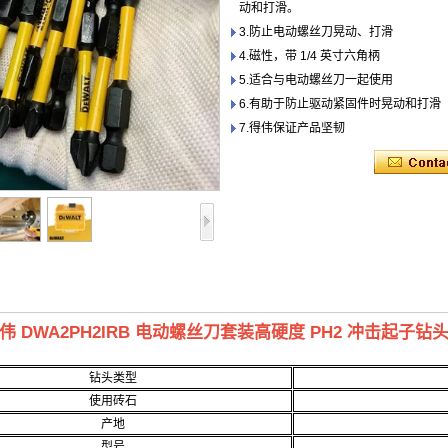
动和打滑。
3.防止电动螺丝刀晃动、打滑
4.磁性，带 1/4 英寸六角柄
5.适合与电动螺丝刀一起使用
6.有助于防止驱动紧固件时晃动和打滑
7.得伟保证产品坚韧
伟 DWA2PH2IRB 电动螺丝刀套装高硬度 PH2 冲击起子
钻头类型
使用砖石
产地
型号