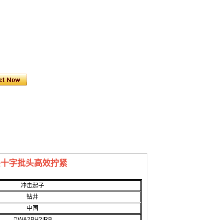
钻头十字批头高效拧紧
冲击起子
钻井
中国
DWA2PH2IRB