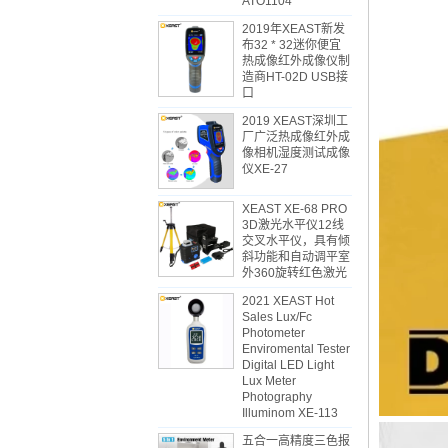
ATO1104
2019年XEAST新发
布32 * 32迷你便宜
热成像红外成像仪制
造商HT-02D USB接
口
2019 XEAST深圳工
厂广泛热成像红外成
像相机湿度测试成像
仪XE-27
XEAST XE-68 PRO
3D激光水平仪12线
交叉水平仪，具有倾
斜功能和自动调平室
外360旋转红色激光
2021 XEAST Hot
Sales Lux/Fc
Photometer
Enviromental Tester
Digital LED Light
Lux Meter
Photography
Illuminom XE-113
五合一高精度三色报