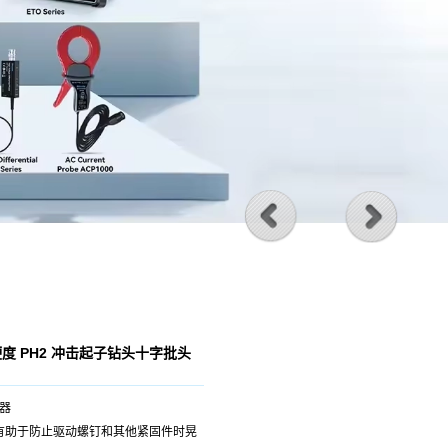
硬度 PH2 冲击起子钻头十字批头
定器
有助于防止驱动螺钉和其他紧固件时晃