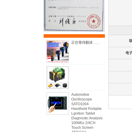
正在等待翻译……
电
Automotive
Oscilloscope
SATO1004
Handheld Portable
Lgnition Tablet
Diagnostic Analysis
100Mhz 2/4CH
Touch Screen