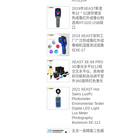
ATO1104
2019年XEAST新发
布32 * 32迷你便宜
热成像红外成像仪制
造商HT-02D USB接
口
2019 XEAST深圳工
厂广泛热成像红外成
像相机湿度测试成像
仪XE-27
XEAST XE-68 PRO
3D激光水平仪12线
交叉水平仪，具有倾
斜功能和自动调平室
外360旋转红色激光
2021 XEAST Hot
Sales Lux/Fc
Photometer
Enviromental Tester
Digital LED Light
Lux Meter
Photography
Illuminom XE-113
五合一高精度三色报