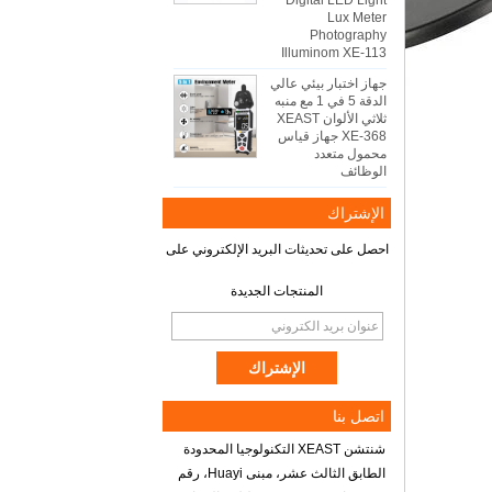
Digital LED Light
Lux Meter
Photography
Illuminom XE-113
جهاز اختبار بيئي عالي
الدقة 5 في 1 مع منبه
ثلاثي الألوان XEAST
XE-368 جهاز قياس
محمول متعدد
الوظائف
الإشتراك
احصل على تحديثات البريد الإلكتروني على
المنتجات الجديدة
اتصل بنا
شنتشن XEAST التكنولوجيا المحدودة
الطابق الثالث عشر، مبنى Huayi، رقم