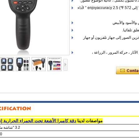
3. قياس المدى: -20 ℃ إلى 300 ℃ (-4 ℉ إلى 572 ℉) enjoyaccuracy 2.5 ° لأداء
سعة 6.4 غيغابايت لتخزين الصور إلى جهاز تلفزيون أو جهاز
الآثار ، حركة المرور ، الزراعة ،
مواصفات لدينا
دقة كاميرا الأشعة تحت الحمراء الحرارية إنفيدر 
3.2 "شاشة ملونة كاملة
160