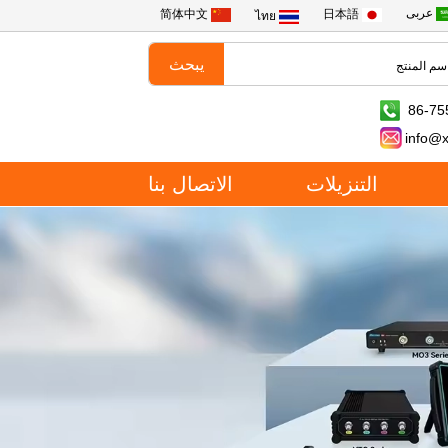
عربى
简体中文
日本語
ไทย
86-75
info@
التنزيلات
الاتصال بنا