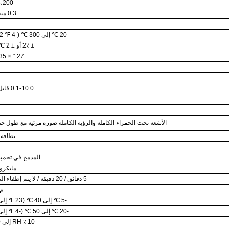
35،200 ب
0.3 ميجا بكسل.
-20 ℃ إلى 300 ℃ (-4 ℉ to 572 ℉)
± 2٪ أو ± 2 ℃ (± 4 ℉)
27 ° × 35 ° / 0.5M
0.1-10.0 قابل للتعديل
الأشعة تحت الحمراء الكاملة والرؤية الكاملة صورة مرئية مع طول خطوة 
بطاقة SD (4G)
المدمج في تحميل 650
مايكرو SB2.0
5 دقائق / 20 دقيقة / لا يتم إطفاء التيار تلقائياً
م 
-5 ℃ إلى 40 ℃ (23 ℉ إلى 104 ℉)
-20 ℃ إلى 50 ℃ (-4 ℉ إلى 122 ℉)
10 ٪ RH إلى 80 ٪ RH