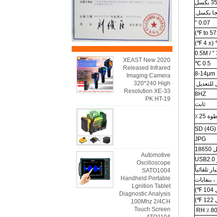
كسل
0.07 °
2020 XEAST New
0.5 ℃
Released Infrared
8-14μm
Imaging Camera
320*240 High
Resolution XE-33
8HZ
PK HT-19
ثابت
25 ٪
JPG
18
Automotive
U
Oscilloscope
SATO1004
Handheld Portable
، بنفايات
Lgnition Tablet
Diagnostic Analysis
100Mhz 2/4CH
Touch Screen