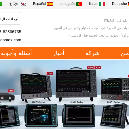
Español
português
Italian
Deutsche
한국어
كم في XEAST!
5-82566735
 أولاً، الجودة الرائعة، الخدمة قبل كل شيء
xeastek.com
حن
شركة
أخبار
أسئلة وأجوبة