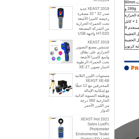
ATO1104
289g و
2019 XEAST جديد
صدر 32 * 32 مصغرة
رخيصة كاميرا الأشعة
1 × كابل
تحت الحمراء الحرارية
من الشركة المصنعة
HT-02D واجهة USB
2019 XEAST
شنتشن مصنع التصوير
الحراري على نطاق
واسع كاميرا الأشعة
تحت الحمراء الرطوبة
اختبار تصوير XE-27
مستويات الليزر الثلاثية
XEAST XE-68
للمحترفين مع 12 خطًا
مع إمكانية الإمالة
ووظيفة التسوية الذاتية
الخارجية 360 درجة
من الليزر الأحمر
الدوار
2021 XEAST Hot
Sales Lux/Fc
Photometer
Enviromental Tester