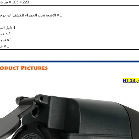
223 × 105 × ضربات 90mm
1 × الأشعة تحت الحمراء للكشف عن درجة الحرارة
1 دليل المستخدم X
1 × حمل الحقيبة
1 × تحمل الحقيبة
1 × علبة كرتون
HT