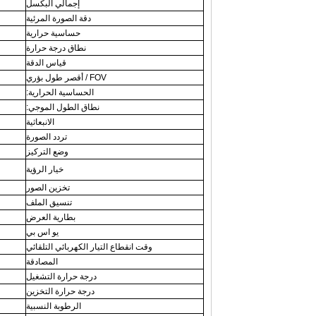
إجمالي البكسل
دقة الصورة المرئية
حساسية حرارية
نطاق درجة حرارة
قياس الدقة
FOV / أقصر طول بؤري
الحساسية الحرارية:
نطاق الطول الموجي:
الانبعاثية
تردد الصورة
وضع التركيز
خيار الرؤية
تخزين الصور
تنسيق الملف
بطارية العرض
يو اس بي
وقت انقطاع التيار الكهربائي التلقائي
المصادقة
درجة حرارة التشغيل
درجة حرارة التخزين
الرطوبة النسبية