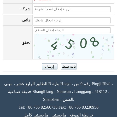
شركة
هاتف
تحقق
الطابق الرابع عشر ، مبنى B بناية Huayi ، رقم 9 من Pingji Blvd ،
حديقة صناعية Shangli lang ، Nanwan ، Longgang ، 518112 ،
Shenzhen ، الصين.
Tel: +86 755 82566735 Fax: +86 755 83230956
خريطة الموقع
ماجستير
ماجستير كامل