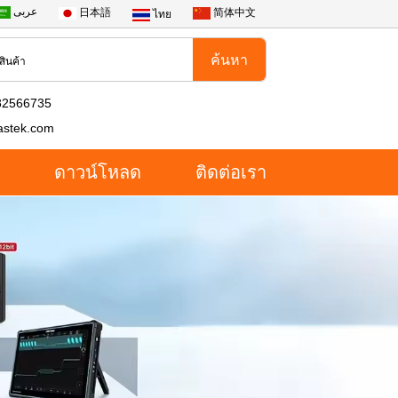
عربى
日本語
简体中文
ไทย
82566735
astek.com
ดาวน์โหลด
ติดต่อเรา