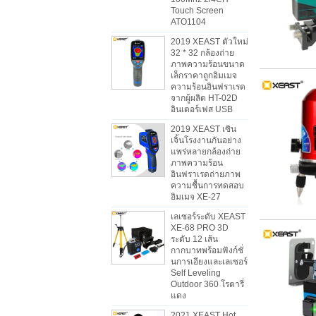
Touch Screen
ATO1104
2019 XEAST ตัวใหม่
32 * 32 กล้องถ่าย
ภาพความร้อนขนาด
เล็กราคาถูกอิมเมจ
ความร้อนอินฟราเรด
จากผู้ผลิต HT-02D
อินเตอร์เฟส USB
2019 XEAST เซิน
เจิ้นโรงงานกันอย่าง
แพร่หลายกล้องถ่าย
ภาพความร้อน
อินฟราเรดถ่ายภาพ
ความชื้นการทดสอบ
อิมเมจ XE-27
เลเซอร์ระดับ XEAST
XE-68 PRO 3D
ระดับ 12 เส้น
กากบาทพร้อมฟังก์ชั่
นการเอียงและเลเซอร์
Self Leveling
Outdoor 360 โรตารี่
แดง
2021 XEAST Hot