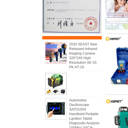
2020 XEAST New
Released Infrared
Imaging Camera
320*240 High
Resolution XE-33
PK HT-19
Automotive
Oscilloscope
SATO1004
Handheld Portable
Lgnition Tablet
Diagnostic Analysis
100Mhz 2/4CH