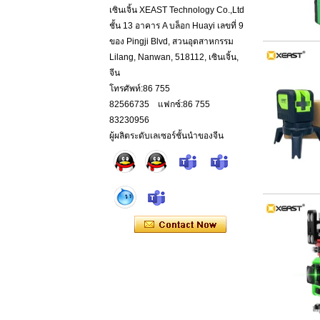
เซินเจิ้น XEAST Technology Co.,Ltd
ชั้น 13 อาคาร A บล็อก Huayi เลขที่ 9
ของ Pingji Blvd, สวนอุตสาหกรรม
Lilang, Nanwan, 518112, เซินเจิ้น,
จีน
โทรศัพท์:86 755
82566735 แฟกซ์:86 755
83230956
ผู้ผลิตระดับเลเซอร์ชั้นนำของจีน