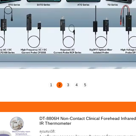
1
2
3
4
5
DT-8806H Non-Contact Clinical Forehead Infrar
IR Thermometer
คุณสมบัติ: