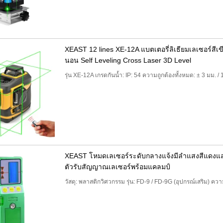
XEAST 12 lines XE-12A แบตเตอรี่ลิเธียมเลเซอร์สี
นอน Self Leveling Cross Laser 3D Level
รุ่น XE-12A เกรดกันน้ำ: IP: 54 ความถูกต้องทั้งหมด: ± 3 มม.
XEAST โหมดเลเซอร์ระดับกลางแจ้งมีลำแสงสีแดงและ
ตัวรับสัญญาณเลเซอร์พร้อมแคลมป์
วัสดุ: พลาสติกวิศวกรรม รุ่น: FD-9 / FD-9G (อุปกรณ์เสริม) ค