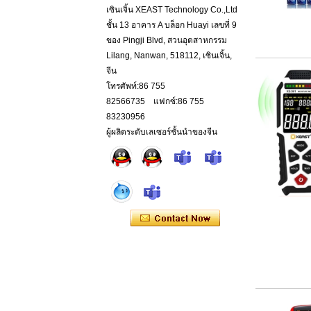
เซินเจิ้น XEAST Technology Co.,Ltd
ชั้น 13 อาคาร A บล็อก Huayi เลขที่ 9
ของ Pingji Blvd, สวนอุตสาหกรรม
Lilang, Nanwan, 518112, เซินเจิ้น,
จีน
โทรศัพท์:86 755
82566735 แฟกซ์:86 755
83230956
ผู้ผลิตระดับเลเซอร์ชั้นนำของจีน