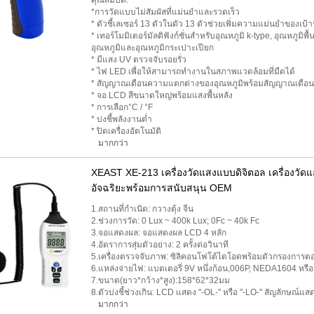
คุณสมบัติ:
*การวัดแบบไม่สัมผัสที่แม่นยำและรวดเร็ว
* ตัวชี้เลเซอร์ 13 ตัวในตัว 13 ตัวช่วยเพิ่มความแม่นยำของเป
* เทอร์โมมิเตอร์มัลติฟังก์ชั่นสำหรับอุณหภูมิ k-type, อุณหภูมิพ
อุณหภูมิและอุณหภูมิกระเปาะเปียก
* มีแสง UV ตรวจจับรอยรั่ว
* ไฟ LED เพื่อให้สามารถทำงานในสภาพแวดล้อมที่มืดได้
* สัญญาณเตือนความแตกต่างของอุณหภูมิพร้อมสัญญาณเตือน
* จอ LCD สีขนาดใหญ่พร้อมแสงพื้นหลัง
* การเลือก°C / °F
* บ่งชี้พลังงานต่ำ
* ปิดเครื่องอัตโนมัติ
มากกว่า
XEAST XE-213 เครื่องวัดแสงแบบดิจิตอล เครื่องวัดแ
อัจฉริยะพร้อมการสนับสนุน OEM
1.สถานที่กำเนิด: กวางตุ้ง จีน
2.ช่วงการวัด: 0 Lux ~ 400k Lux; 0Fc ~ 40k Fc
3.จอแสดงผล: จอแสดงผล LCD 4 หลัก
4.อัตราการสุ่มตัวอย่าง: 2 ครั้งต่อวินาที
5.เครื่องตรวจจับภาพ: ซิลิคอนโฟโต้ไดโอดพร้อมตัวกรองการ
6.แหล่งจ่ายไฟ: แบตเตอรี่ 9V หนึ่งก้อน,006P, NEDA1604 หรื
7.ขนาด(ยาว*กว้าง*สูง):158*62*32มม
8.ตัวบ่งชี้ช่วงเกิน: LCD แสดง "-OL-" หรือ "-LO-" สัญลักษณ
มากกว่า