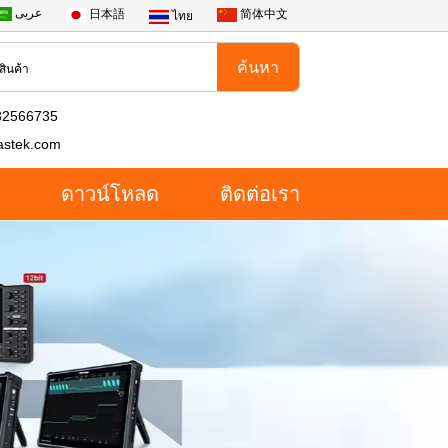
عربى
日本語
简体中文
ไทย
82566735
astek.com
ดาวน์โหลด
ติดต่อเรา