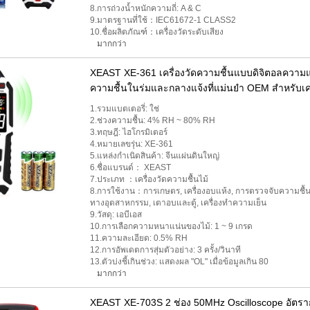
8.การถ่วงน้ำหนักความถี่: A & C
9.มาตรฐานที่ใช้：IEC61672-1 CLASS2
10.ชื่อผลิตภัณฑ์：เครื่องวัดระดับเสียง
มากกว่า
XEAST XE-361 เครื่องวัดความชื้นแบบดิจิตอลควา
ความชื้นในร่มและกลางแจ้งที่แม่นยำ OEM สำหรับเคร
1.รวมแบตเตอรี่: ใช่
2.ช่วงความชื้น: 4% RH ~ 80% RH
3.ทฤษฎี: ไฮโกรมิเตอร์
4.หมายเลขรุ่น: XE-361
5.แหล่งกำเนิดสินค้า: จีนแผ่นดินใหญ่
6.ชื่อแบรนด์： XEAST
7.ประเภท ：เครื่องวัดความชื้นไม้
8.การใช้งาน：การเกษตร, เครื่องอบแห้ง, การตรวจจับความชื้
ทางอุตสาหกรรม, เตาอบและตู้, เครื่องทำความเย็น
9.วัสดุ: เอบีเอส
10.การเลือกความหนาแน่นของไม้: 1 ~ 9 เกรด
11.ความละเอียด: 0.5% RH
12.การอัพเดตการสุ่มตัวอย่าง: 3 ครั้ง/วินาที
13.ตัวบ่งชี้เกินช่วง: แสดงผล "OL" เมื่อข้อมูลเกิน 80
มากกว่า
XEAST XE-703S 2 ช่อง 50MHz Oscilloscope อัตราก