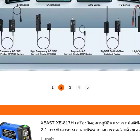
1
2
3
4
5
XEAST XE-817H เครื่องวัดอุณหภูมิอินฟราเรดมัลติฟังก์
2-1 การทำอาหารเตาอบพิซซ่าย่างการทดสอบด้วยเลเ
1. บทนำ