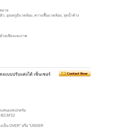
้าหมาย
ื้นผิว, อุณหภูมิแวดล้อม, ความชื้นแวดล้อม, จุดน้ำค้าง
ด้วยเสียงและภาพ
สงแบบปรับแต่งได้ เซ็นเซอร์
ตอบสนองสเปกตรัม
อ IEC6F22
์แสดงเป็น OVER" หรือ "UNDER