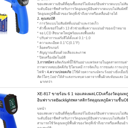
ขอแสดงความยินดีที่คุณซื้อเทอร์โมมิเตอร์อินฟราเรดแบบไม่สัมผ
ระดับมืออาชีพสำหรับการวัดอุณหภูมิอินฟราเรดแบบไม่สัมผัสที่ใ
วัดอุณหภูมิพื้นผิวของวัตถุที่เข้าถึงยากหรือเคลื่อนย้ายได้
2. คุณสมบัติ
* การวัดแบบไม่สัมผัสที่แม่นยำและรวดเร็ว
* ตัวชี้เลเซอร์ในตัว 13 ตัวช่วยเพิ่มความแม่นยำของเป้าหมาย
* จอ LCD สีขนาดใหญ่พร้อมแสงพื้นหลัง
* ปรับค่าการแผ่รังสีได้ตั้งแต่ 0.1~1.0
* ความละเอียด 0.1°C(0.1°F)
* ล็อคทริกเกอร์
* สัญญาณเตือนด้วยเสียงและภาพ
* ปิดเครื่องอัตโนมัติ
3.การสมัคร
ผลิตภัณฑ์นี้ใช้กันอย่างแพร่หลายในอุตสาหกรร
การตรวจสอบอัคคีภัย ปิโตรเคมี การจัดเก็บ การขนส่ง การแปร
ไฟฟ้า
4.ความปลอดภัย
ใช้ด้วยความระมัดระวังอย่างยิ่งเมื
สัตว์ใดๆ อย่าให้ลำแสงกระทบดวงตาจากพื้นผิวสะท้อนแสง อย่า
มากกว่า
XE-817 ขายร้อน 6 1 จอแสดงผลLCDเครื่องวัดอุณหภู
อินฟราเรดBacklightพลาสติกวัสดุอุณหภูมิความชื้นO
บทนำ
ขอแสดงความยินดีที่คุณซื้อเทอร์โมมิเตอร์อินฟราเรดแบบไม่สัมผ
ระดับมืออาชีพสำหรับการวัดอุณหภูมิอินฟราเรดแบบไม่สัมผัส ใช
สามารถใช้วัดอุณหภูมิพื้นผิวของวัตถุที่เข้าถึงยากหรือเคลื่อนย้า