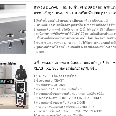
สำหรับ DEWALT เดิม 10 ชิ้น PH2 89 มิลลิเมตรทน
ความแข็งสูง DWA3PH21RB พร้อมหัว Phillips ประเ
1.สินค้าทั้งหมดในร้านของเราเป็นของแท้และเป็นของแท้
2. ส่วนหนึ่งของระบบล็อคสกรูแม่เหล็ก 10x สำหรับยึดตัวยึดซึ
3. แกนสะท้อนแสงช่วยให้บิตขนาด 2 นิ้วโค้งงอได้ 15 ° เพื่อล
4.เครื่องจักรกลซีเอ็นซีช่วยให้มั่นใจได้ถึงการผลิตที่แม่นยำแล
5. ชิ้นส่วนที่ทนต่อแรงกระแทกด้วยเทคโนโลยี FlexTorq ได้เ
6.ขนาดของสว่านทนแรงกระแทกเดิมได้รับการตรวจสอบด้วยมือ 
7.รูปภาพหรือวิดีโออาจไม่สะท้อนสีจริงของผลิตภัณฑ์เนื่องจาก
มากกว่า
เครื่องทดสอบสภาพแวดล้อมความแม่นยำสูง 5-in-1 
XEAST XE-368 มิเตอร์มือถือมัลติฟังก์ชั่น
1.ประเภท ：เครื่องวัดความเร็วลม
2.ชื่อแบรนด์： XEAST
3.หมายเลขรุ่น: XE-368
4.แหล่งกำเนิดสินค้า: จีนแผ่นดินใหญ่
5.ความแม่นยำของความเร็วลม : การอ่าน ±3% ±0.3d
6.ช่วงการวัดแสง: 0 Lux ~ 200K Lux, 0Fc ~ 20KFc
7.ความแม่นยำของระดับเสียง: ± 2.0dB
8.ประเภทการแสดงผล：หน้าจอแสดงผล LED
9.มาตรฐานที่ใช้ระดับเสียง：IEC61672-1 CLASS2
10.การตอบสนองโคไซน์แสง :f2"<2%