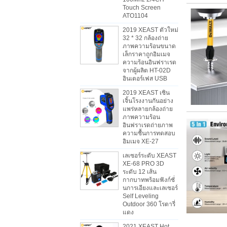
Touch Screen
ATO1104
2019 XEAST ตัวใหม่
32 * 32 กล้องถ่าย
ภาพความร้อนขนาด
เล็กราคาถูกอิมเมจ
ความร้อนอินฟราเรด
จากผู้ผลิต HT-02D
อินเตอร์เฟส USB
2019 XEAST เซิน
เจิ้นโรงงานกันอย่าง
แพร่หลายกล้องถ่าย
ภาพความร้อน
อินฟราเรดถ่ายภาพ
ความชื้นการทดสอบ
อิมเมจ XE-27
เลเซอร์ระดับ XEAST
XE-68 PRO 3D
ระดับ 12 เส้น
กากบาทพร้อมฟังก์ชั่
นการเอียงและเลเซอร์
Self Leveling
Outdoor 360 โรตารี่
แดง
2021 XEAST Hot