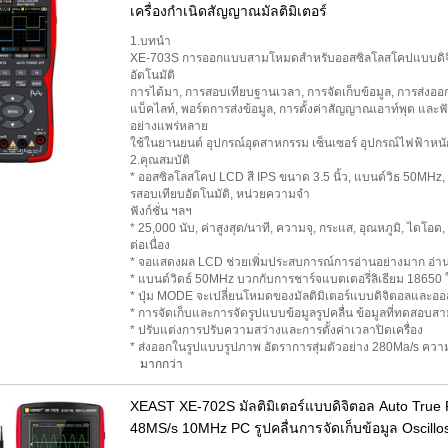
เครื่องกำเนิดสัญญาณมัลติมิเตอร์
1.บทนำ
XE-703S การออกแบบสามโหมดสำหรับออสซิลโลสโคปแบบดิจิตอลแล
อัตโนมัติ
การได้มา, การสอบเทียบฐานเวลา, การจัดเก็บข้อมูล, การส่งออกข้
แบ็คไลท์, พอร์ตการส่งข้อมูล, การตั้งค่าสัญญาณเอาท์พุต และฟั
อย่างแพร่หลาย
ใช้ในยานยนต์ อุปกรณ์อุตสาหกรรม เซ็นเซอร์ อุปกรณ์ไฟฟ้าห
2.คุณสมบัติ
* ออสซิลโลสโคป LCD สี IPS ขนาด 3.5 นิ้ว, แบนด์วิธ 50MHz, 
รสอบเทียบอัตโนมัติ, หน่วยความจำ
ฟังก์ชั่น ฯลฯ
* 25,000 นับ, ค่าสูงสุด/นาที, ความจุ, กระแส, อุณหภูมิ, ได
ต่อเนื่อง
* จอแสดงผล LCD ช่วยเพิ่มประสบการณ์การอ่านอย่างมาก อ่าน
* แบนด์วิดธ์ 50MHz บวกกับการชาร์จแบตเตอรี่ลิเธียม 1865
* ปุ่ม MODE จะเปลี่ยนโหมดของมัลติมิเตอร์แบบดิจิตอลและอ
* การจัดเก็บและการจัดรูปแบบข้อมูลรูปคลื่น ข้อมูลที่ทดสอบ
* ปรับแต่งการปรับความสว่างและการตั้งค่าเวลาปิดเครื่อง
* ส่งออกในรูปแบบรูปภาพ อัตราการสุ่มตัวอย่าง 280Ma/s ควา
มากกว่า
XEAST XE-702S มัลติมิเตอร์แบบดิจิตอล Auto True
48MS/s 10MHz PC รูปคลื่นการจัดเก็บข้อมูล Oscill