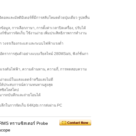
ะมัลติมิเตอร์ที่มีการสลับโหมดด้วยปุ่มเดียว รูปคลื่น
อมูล, การเลือกภาษา, การตั้งค่าเวลาปิดเครื่อง, ปรับได้
งก์ชั่นการจัดเก็บ ใช้งานง่าย เพิ่มประสิทธิภาพการทำงาน
นัก วงจรเรียงกระแส และระบบไฟฟ้าแรงต่ำ
อัตราการสุ่มตัวอย่างแบบเรียลไทม์ 280MSa/s, ฟังก์ชั่นกา
โอด, แรงดันไฟฟ้า, ความต้านทาน, ความถี่, การทดสอบความ
ง่ายแม้ในแสงแดดจ้าหรือแสงไม่ดี
0 ให้ประสบการณ์ความทนทานสูงสุด
อสซิลโลสโคป
สามารถบันทึกและถ่ายโอนได้
มลึกในการจัดเก็บ 64Kpts การส่งผ่าน PC
 RMS ทรานซิสเตอร์ Probe
oscope