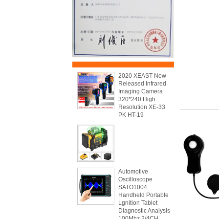
2020 XEAST New
Released Infrared
Imaging Camera
320*240 High
Resolution XE-33
PK HT-19
Automotive
Oscilloscope
SATO1004
Handheld Portable
Lgnition Tablet
Diagnostic Analysis
100Mhz 2/4CH