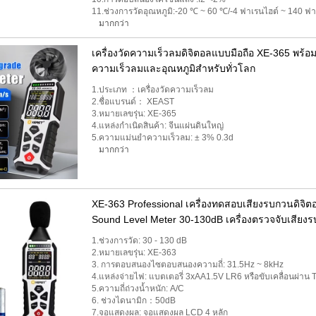
11.ช่วงการวัดอุณหภูมิ:-20 ℃ ~ 60 ℃/-4 ฟาเรนไฮต์ ~ 140 ฟา
มากกว่า
เครื่องวัดความเร็วลมดิจิตอลแบบมือถือ XE-365 พร้อม
ความเร็วลมและอุณหภูมิสำหรับทั่วโลก
1.ประเภท ：เครื่องวัดความเร็วลม
2.ชื่อแบรนด์： XEAST
3.หมายเลขรุ่น: XE-365
4.แหล่งกำเนิดสินค้า: จีนแผ่นดินใหญ่
5.ความแม่นยำความเร็วลม: ± 3% 0.3d
มากกว่า
XE-363 Professional เครื่องทดสอบเสียงรบกวนดิจิ
Sound Level Meter 30-130dB เครื่องตรวจจับเสีย
1.ช่วงการวัด: 30 - 130 dB
2.หมายเลขรุ่น: XE-363
3. การตอบสนองไซตอบสนองความถี่: 31.5Hz ~ 8kHz
4.แหล่งจ่ายไฟ: แบตเตอรี่ 3xAA1.5V LR6 หรือขับเคลื่อนผ่าน 
5.ความถี่ถ่วงน้ำหนัก: A/C
6. ช่วงไดนามิก：50dB
7.จอแสดงผล: จอแสดงผล LCD 4 หลัก