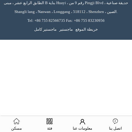
الطابق الرابع عشر ، مبنى B بناية Huayi ، رقم 9 من Pingji Blvd ، حديقة صناعية
Shangli lang ، Nanwan ، Longgang ، 518112 ، Shenzhen ، الصين.
Tel: +86 755 82566735 Fax: +86 755 83230956
خريطة الموقع
ماجستير
ماجستير كامل
اتصل بنا
معلومات عنا
فئة
مسكن