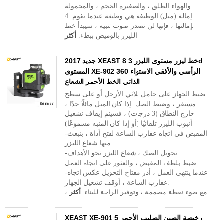
والهواء الطلق ، والصغيرة الحجم ، والمحمولة
4. إمالة (ميل) الوظيفة هي وظيفة عندما تقوم
بإمالتها ، فإنها لن تصدر صوت تنبيه ، سيبدأ خط
الليزر بالوميض ببطء.
أكثر
2017 جديد XEAST 8 خط ليزر مستوى الليزر 3d
المستوى XE-902 360 الرأسي والأفقي الاستواء
الذاتي الخط الأحمر الشعاع
ضبط الجهاز على حامل ثلاثي الأرجل أو على سطح
مستقر ، وضبط الصك. إذا كان الميل مائلًا جدًا ،
خارج النطاق (3 درجات) ، فسيتم إيقاف تشغيل
أنبوب الليزر تلقائيًا (أو إذا كان المنبه مسموعًا).
-المقبض في اتجاه عقارب الساعة لفتح أداة ، ينبعث
منها شعاع الليزر
-تحويل الصك ، شعاع الليزر نحو الأهداف.
ضبط بلطف المقبض ، والعثور على اتجاه العمل.
-عندما ينتهي العمل ، أدر مفتاح التحويل عكس اتجاه
عقارب الساعة ، أوقف تشغيل الجهاز.
، مع ضوء نقطة مصممة ، وتوفير الراحة للبناء.
أكثر
XEAST XE-901 رخيصة الصين الصليب الأحمر 5