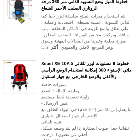
خطوط الميل وضع التسوية الذاتي متر 360 درجة
الروتاري الصليب الأحمر الشعاع
يتم استخدام ميزات المنتج سلسلة ليزر خط كما
الذاتي التسوية ، عملية بسيطة ، اقتصادية وعملية ،
على نطاق واسع للزينة في الأماكن المغلقة ، باب
ونافذة وتركيب مجلس الوزراء ، السقف المعلق ،
صورة معلقة وغيرها من المجالات المهنية وسوق
DIY. يوفر المرجع الأفقي والعمودي.
أكثر
Xeast XE-10A 5 خطوط 6 مستويات ليزر تلقائي
ذاتي الإستواء 360 إمكانية استخدام الوضع الرأسي
والأفقي والوضع الخارجي مع جهاز استقبال
مميزات خاصة
وظيفة الإمالة / القطع:
زاوية تعسفية لخط مستقيم
- نبض الإرسال:
ما يصل إلى 50 متر (164 قدم) في الهواء الطلق مع
كاشف أو جهاز استقبال اختياري
تنبيه تلقائي:
تلقائيا جعل صوت الصفارة إذا لم يتم وضعه بشكل
أفقي في غضون 3 درجات