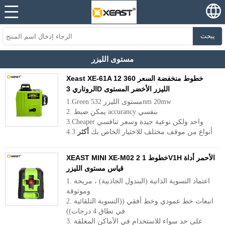
يبحث
مستوى الليزر
Xeast XE-61A 12 خطوط منخفضة السعر 360
الروتاري 3D الليزر الأخضر المستوى
1.Green مستوى الليزر 532nm 20mw
2. يمكن ضبط accurancy بنفسي
3.Cheaper واحد ولكن نوعية جيدة وسعر تنافسي
4.3 أنواع من موقف مختلف للاختيار الخاص بك
أكثر
XEAST MINI XE-M02 2 خطوط 1V1H الأحمر أداة
قياس مستوى الليزر
1. اعتماد التسوية الذاتية (البندول الجاذبية) ، مريحة
وموثوقة
2. انبعاث خط عمودي وخط أفقي ((التسوية التلقائية
في نطاق 4 درجات))
3. على حد سواء للاستخدام في الأماكن المغلقة