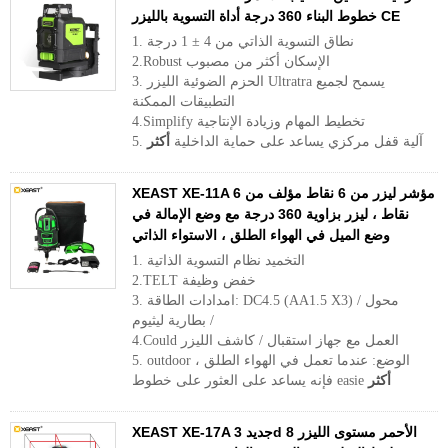
خطوط البناء 360 درجة أداة التسوية بالليزر CE
1. نطاق التسوية الذاتي من 4 ± 1 درجة
2.Robust الإسكان أكثر من مصبوب
3. الحزم الضوئية الليزر Ultratra يسمح لجميع
التطبيقات الممكنة
4.Simplify تخطيط المهام وزيادة الإنتاجية
5. آلية قفل مركزي يساعد على حماية الداخلية
أكثر
XEAST XE-11A مؤشر ليزر من 6 نقاط مؤلف من 6
نقاط ، ليزر بزاوية 360 درجة مع وضع الإمالة في
وضع الميل في الهواء الطلق ، الاستواء الذاتي
1. التخميد نظام التسوية الذاتية
2.TELT خفض وظيفة
3. امدادات الطاقة: DC4.5 (AA1.5 X3) / محول
/ بطارية ليثيوم
4.Could العمل مع جهاز استقبال / كاشف الليزر
5. outdoor الوضع: عندما تعمل في الهواء الطلق ،
أكثر
فإنه يساعد على العثور على خطوط easie
XEAST XE-17A جديد 3d الأحمر مستوى الليزر 8