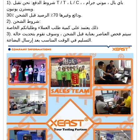
1). شروط الدفع: نحن نقبل T / T ، L / C ، باي بال ، موني جرام ،
ويسترن يونيون.
30٪ ودائع وغيرها 70٪ الرصيد قبل الشحن.
2). شروط الشحن:
ذلك يعتمد على كمية طلب العملاء وطلباتكم الخاصة
3). سيتم فحص العناصر بعناية قبل الشحن ، وسوف نقوم بتحديث حالة
التسليم في الوقت المناسب بعد إرسال البضاعة.