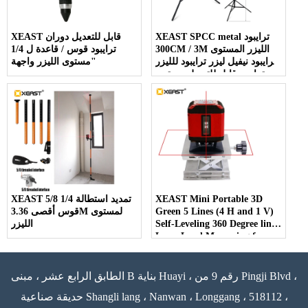
XEAST SPCC metal ترايبود
XEAST قابل للتعديل دوران
300CM / 3M الليزر المستوى
ترايبود قوس / قاعدة ل 1/4
ترايبود نيفيل ليزر ترايبود للليزر
"مستوى الليزر واجهة
ترايبود قابل للتعديل مستوى
XEAST Mini Portable 3D
XEAST 5/8 1/4 تمديد استطالة
Green 5 Lines (4 H and 1 V)
قوس أقصى 3.36M لمستوى
Self-Leveling 360 Degree line
الليزر
Laser Level Measuring for
floor leveling
الطابق الرابع عشر ، مبنى B بناية Huayi ، رقم 9 من Pingji Blvd ،
حديقة صناعية Shangli lang ، Nanwan ، Longgang ، 518112 ،