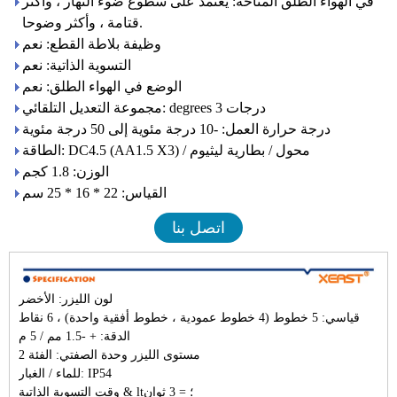
في الهواء الطلق المتاحة: يعتمد على سطوع ضوء النهار ، وأكثر
قتامة ، وأكثر وضوحا.
وظيفة بلاطة القطع: نعم
التسوية الذاتية: نعم
الوضع في الهواء الطلق: نعم
مجموعة التعديل التلقائي: degrees 3 درجات
درجة حرارة العمل: -10 درجة مئوية إلى 50 درجة مئوية
الطاقة: DC4.5 (AA1.5 X3) / محول / بطارية ليثيوم
الوزن: 1.8 كجم
القياس: 22 * ​​16 * 25 سم
اتصل بنا
لون الليزر: الأخضر
قياسي: 5 خطوط (4 خطوط عمودية ، خطوط أفقية واحدة) ، 6 نقاط
الدقة: + -1.5 مم / 5 م
مستوى الليزر وحدة الصفتي: الفئة 2
للماء / الغبار: IP54
وقت التسوية الذاتية & lt؛ = 3 ثوانٍ