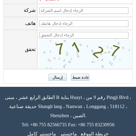
شركة
هاتف
تحقق
الطابق الرابع عشر ، مبنى B بناية Huayi ، رقم 9 من Pingji Blvd ،
حديقة صناعية Shangli lang ، Nanwan ، Longgang ، 518112 ،
Shenzhen ، الصين.
Tel: +86 755 82566735 Fax: +86 755 83230956
خريطة الموقع
ماجستير
ماجستير كامل