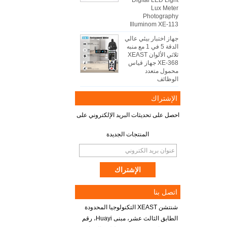
Digital LED Light
Lux Meter
Photography
Illuminom XE-113
جهاز اختبار بيئي عالي
الدقة 5 في 1 مع منبه
ثلاثي الألوان XEAST
XE-368 جهاز قياس
محمول متعدد
الوظائف
الإشتراك
احصل على تحديثات البريد الإلكتروني على
المنتجات الجديدة
اتصل بنا
شنتشن XEAST التكنولوجيا المحدودة
الطابق الثالث عشر، مبنى Huayi، رقم