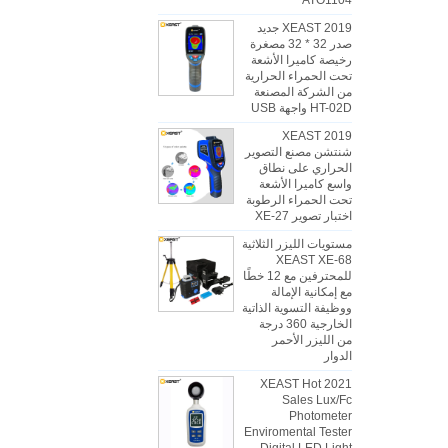
ATO1104
2019 XEAST جديد
صدر 32 * 32 مصغرة
رخيصة كاميرا الأشعة
تحت الحمراء الحرارية
من الشركة المصنعة
HT-02D واجهة USB
2019 XEAST
شنتشن مصنع التصوير
الحراري على نطاق
واسع كاميرا الأشعة
تحت الحمراء الرطوبة
اختبار تصوير XE-27
مستويات الليزر الثلاثية
XEAST XE-68
للمحترفين مع 12 خطًا
مع إمكانية الإمالة
ووظيفة التسوية الذاتية
الخارجية 360 درجة
من الليزر الأحمر
الدوار
2021 XEAST Hot
Sales Lux/Fc
Photometer
Enviromental Tester