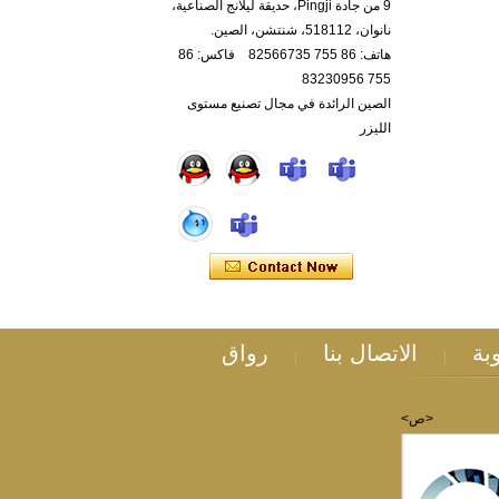
9 من جادة Pingji، حديقة ليلانج الصناعية،
نانوان، 518112، شنتشن، الصين.
هاتف: 86 755 82566735 فاكس: 86
755 83230956
الصين الرائدة في مجال تصنيع مستوى
الليزر
بة
الاتصال بنا
رواق
|
|
<ص>