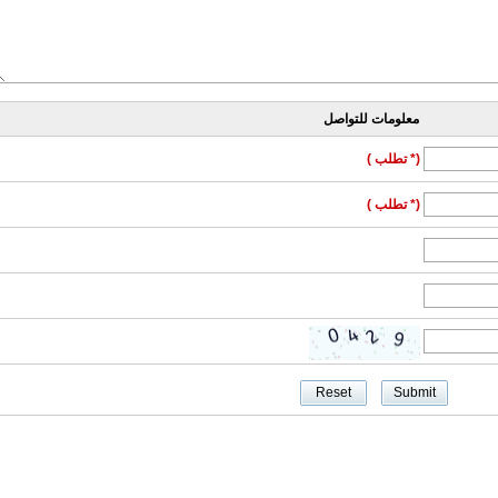
معلومات للتواصل
(* تطلب )
(* تطلب )