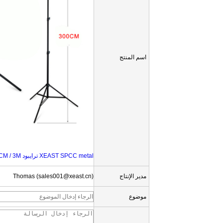
اسم المنتج
XEAST SPCC metal ترايبود 300CM / 3M الليزر المستوى ترايبود نيفيل ليزر ترايبود للليزر ترايبود قابل للتعديل مستوى
مدير الإنتاج
Thomas (sales001@xeast.cn)
موضوع