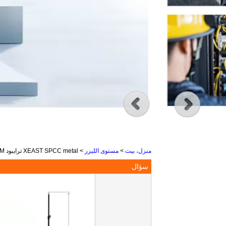
منزل، بيت
>
مستوى الليزر
>
XEAST SPCC metal ترايبود 300CM / 3M الليزر المستوى ترايبود نيفيل ليزر ترايبود للليزر ترايبود قابل للتعديل مستوى
سؤال