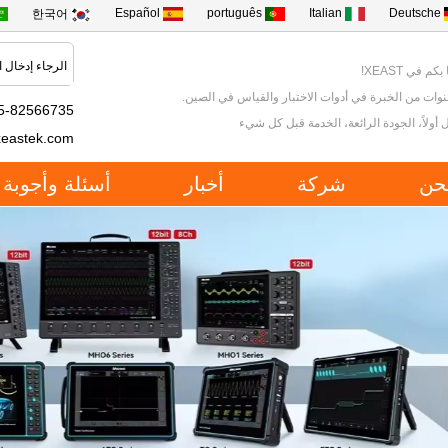
Español
português
Italian
Deutsche
한국어
كم في XEAST!
5-82566735
 أولاً، الجودة الرائعة، الخدمة قبل كل شيء
xeastek.com
حن
شركة
أخبار
أسئلة وأجوبة