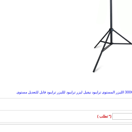
(* تطلب )