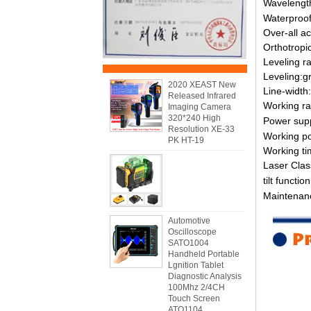
Wavelengt
Waterproof
Over-all a
Orthotropi
Leveling r
Leveling:g
2020 XEAST New
Line-widt
Released Infrared
Working r
Imaging Camera
320*240 High
Power sup
Resolution XE-33
Working p
PK HT-19
Working ti
Laser Class
tilt function
Maintenanc
Automotive
Oscilloscope
SATO1004
Handheld Portable
Lgnition Tablet
Diagnostic Analysis
100Mhz 2/4CH
Touch Screen
ATO1104