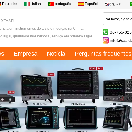
Deutsche
Italian
português
Español
한국어
o XEAST!
ência em instrumentos de teste e medição na China.
86-755-82
ro lugar, qualidade maravilhosa, serviço em primeiro lugar
info@xeast
os
Empresa
Notícia
Perguntas frequentes