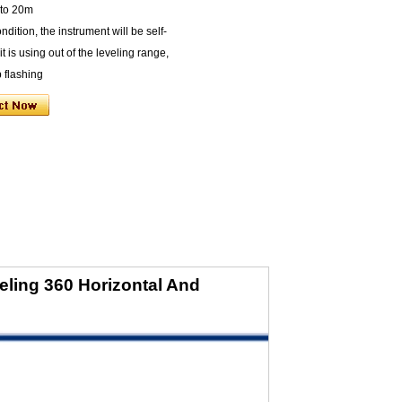
 to 20m
ition, the instrument will be self-
 is using out of the leveling range,
p flashing
eling 360 Horizontal And