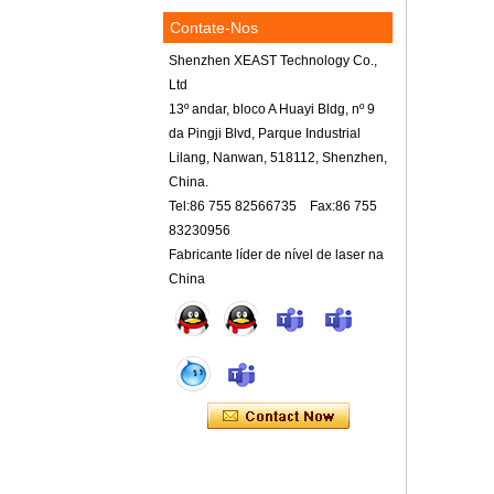
Contate-Nos
Shenzhen XEAST Technology Co.,
Ltd
13º andar, bloco A Huayi Bldg, nº 9
da Pingji Blvd, Parque Industrial
Lilang, Nanwan, 518112, Shenzhen,
China.
Tel:86 755 82566735 Fax:86 755
83230956
Fabricante líder de nível de laser na
China