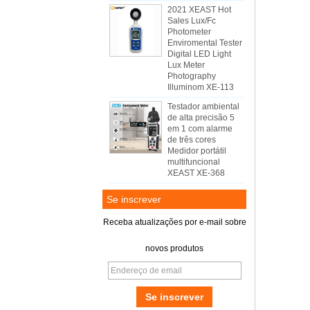
2021 XEAST Hot
Sales Lux/Fc
Photometer
Enviromental Tester
Digital LED Light
Lux Meter
Photography
Illuminom XE-113
Testador ambiental
de alta precisão 5
em 1 com alarme
de três cores
Medidor portátil
multifuncional
XEAST XE-368
Se inscrever
Receba atualizações por e-mail sobre
novos produtos