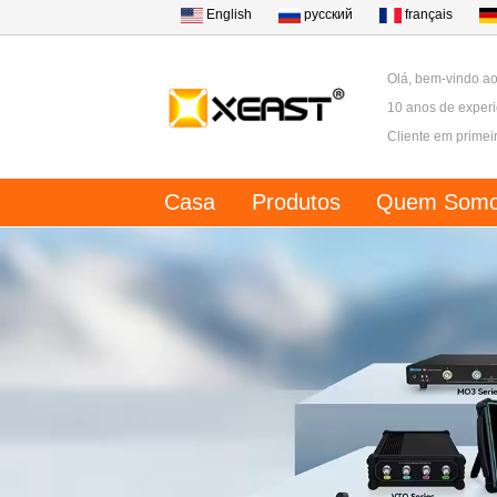
English
русский
français
Olá, bem-vindo a
10 anos de experi
Cliente em primei
Casa
Produtos
Quem Som