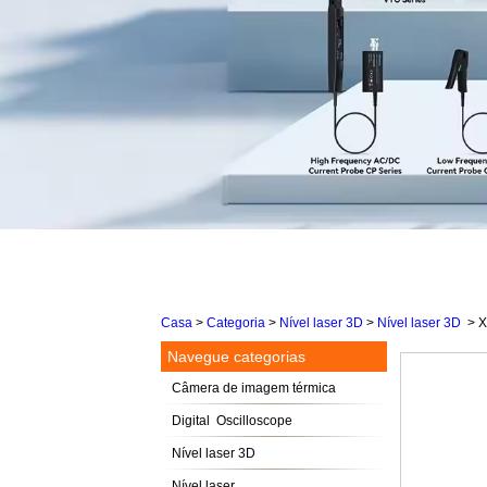
Casa
>
Categoria
>
Nível laser 3D
>
Nível laser 3D
>
X
Navegue categorias
Câmera de imagem térmica
Digital Oscilloscope
Nível laser 3D
Nível laser