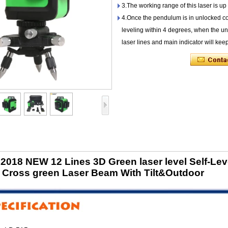
3.The working range of this laser is up
4.Once the pendulum is in unlocked cond
leveling within 4 degrees, when the unit
laser lines and main indicator will kee
018 NEW 12 Lines 3D Green laser level Self-Lev
l Cross green Laser Beam With Tilt&Outd
oor