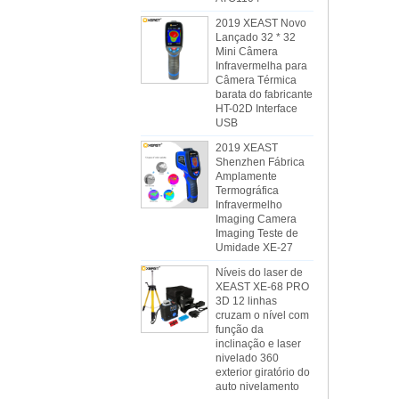
2019 XEAST Novo
Lançado 32 * 32
Mini Câmera
Infravermelha para
Câmera Térmica
barata do fabricante
HT-02D Interface
USB
2019 XEAST
Shenzhen Fábrica
Amplamente
Termográfica
Infravermelho
Imaging Camera
Imaging Teste de
Umidade XE-27
Níveis do laser de
XEAST XE-68 PRO
3D 12 linhas
cruzam o nível com
função da
inclinação e laser
nivelado 360
exterior giratório do
auto nivelamento