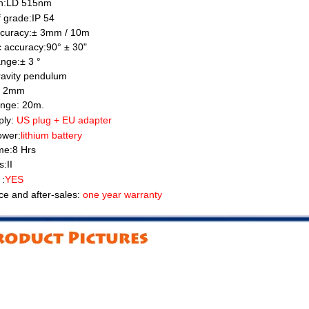
h
:LD 515nm
 grade:IP 54
ccuracy:± 3mm / 10m
c accuracy:90° ± 30"
ange:± 3 °
ravity pendulum
h: 2mm
ange: 20m.
ply:
US plug +
EU adapter
ower:
lithium battery
me:8 Hrs
:II
 :
YES
e and after-sales:
one year warranty