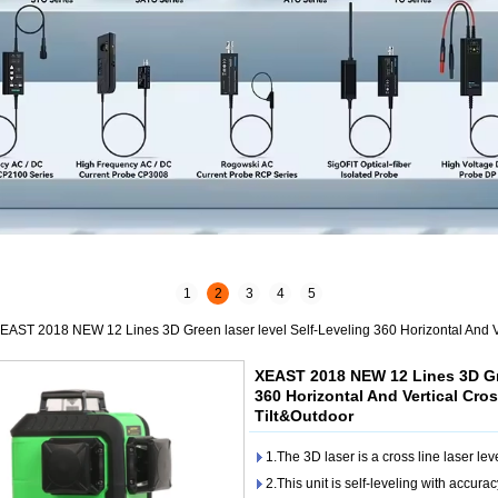
1
2
3
4
5
EAST 2018 NEW 12 Lines 3D Green laser level Self-Leveling 360 Horizontal And V
XEAST 2018 NEW 12 Lines 3D Gre
360 Horizontal And Vertical Cr
Tilt&Outdoor
1.The 3D laser is a cross line laser lev
2.This unit is self-leveling with accura