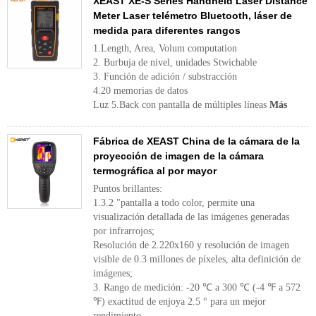
XEAST XE-S Series Handheld Laser Distance
Meter Laser telémetro Bluetooth, láser de
medida para diferentes rangos
1.Length, Area, Volum computation
2. Burbuja de nivel, unidades Stwichable
3. Función de adición / substracción
4.20 memorias de datos
Luz 5.Back con pantalla de múltiples líneas
Más
Fábrica de XEAST China de la cámara de la
proyección de imagen de la cámara
termográfica al por mayor
Puntos brillantes:
1.3.2 "pantalla a todo color, permite una
visualización detallada de las imágenes generadas
por infrarrojos;
Resolución de 2.220x160 y resolución de imagen
visible de 0.3 millones de píxeles, alta definición de
imágenes;
3. Rango de medición: -20 ℃ a 300 ℃ (-4 ℉ a 572
℉) exactitud de enjoya 2.5 ° para un mejor
rendimiento