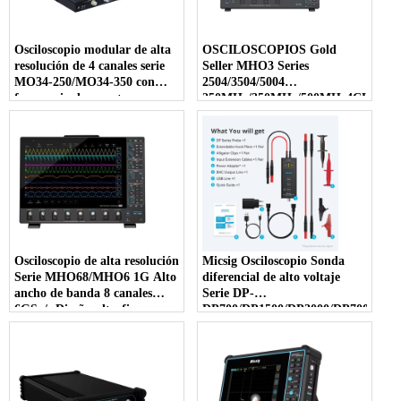
Osciloscopio modular de alta
OSCILOSCOPIOS Gold
resolución de 4 canales serie
Seller MHO3 Series
MO34-250/MO34-350 con
2504/3504/5004
frecuencia de muestreo
250MHz/350MHz/500MHz4CH3GSa/
Osciloscopio de alta resolución
Micsig Osciloscopio Sonda
Serie MHO68/MHO6 1G Alto
diferencial de alto voltaje
ancho de banda 8 canales
Serie DP-
6GSa/s Diseño ultrafino
DP700/DP1500/DP3000/DP7000
con frecuencia de muestreo de
100 MS/s