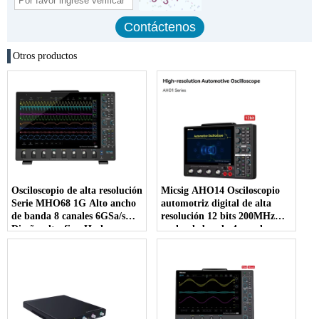
Otros productos
Osciloscopio de alta resolución
Micsig AHO14 Osciloscopio
Serie MHO68 1G Alto ancho
automotriz digital de alta
de banda 8 canales 6GSa/s
resolución 12 bits 200MHz
Diseño ultrafino Hecho en
ancho de banda 4 canales
China continental
1GSa/s tasa de muestreo
110Mpts