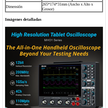
265*174*31mm (Ancho x Alto x
Dimensión
Grosor)
Imágenes detalladas