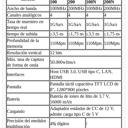
100
200
100N
200N
Ancho de banda
100MHz
200MHz
100MHz
200MHz
Canales analógicos
4
4
4
4
Tasa de muestreo en
1GSa/s
1GSa/s
1GSa/s
1GSa/s
tiempo real
tiempo de subida
≤3,5 ns
≤1,75 ns
≤3,5 ns
≤1,75 ns
Profundidad de la
110Mpts
110Mpts
110Mpts
110Mpts
memoria
Resolución vertical
12 bits
Máx. tasa de captura
50.000wfms/s
de forma de onda
Host USB 3.0, USB tipo C, LAN,
Interfaces
HDMI
Pantalla táctil capacitiva TFT LCD de
Pantalla
8", 1280*800 píxeles
Batería de iones de litio de 3,7 V,
Batería
16000 mAh
Adaptador estándar de CC de 12 V,
Cargando
admite carga tipo C de 5 V
Precisión del medidor
4⅚ dígitos
/
multifunción